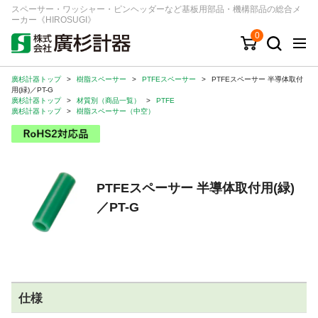
スペーサー・ワッシャー・ピンヘッダーなど基板用部品・機構部品の総合メ
ーカー《HIROSUGI》
0
廣杉計器トップ
>
樹脂スペーサー
>
PTFEスペーサー
>
PTFEスペーサー 半導体取付
キーワード
品番/シリーズ
商品カテゴリから探す
用(緑)／PT-G
廣杉計器トップ
>
材質別（商品一覧）
>
PTFE
廣杉計器トップ
>
樹脂スペーサー（中空）
ジャンルから探す
シリーズから探す
PTFEスペーサー 半導体取付用(緑)
／PT-G
ログイン
注文・見積りについて
ご利用ガイド
お問い合わせ窓口
仕様
会社情報