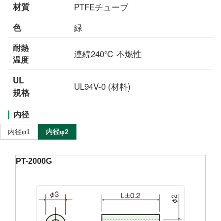
材質
PTFEチューブ
色
緑
耐熱
連続240℃ 不燃性
温度
UL
UL94V-0 (材料)
規格
内径
内径φ1
内径φ2
PT-2000G