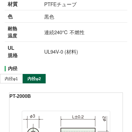
材質
PTFEチューブ
色
黒色
耐熱
連続240℃ 不燃性
温度
UL
UL94V-0 (材料)
規格
内径
内径φ1
内径φ2
PT-2000B