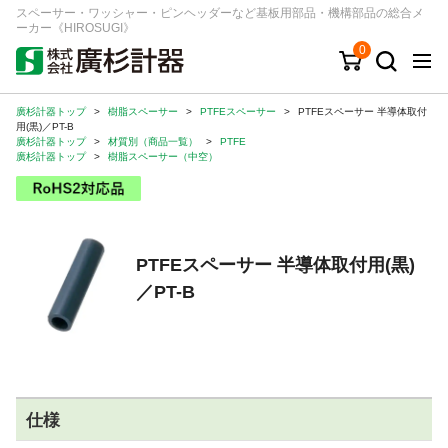
スペーサー・ワッシャー・ピンヘッダーなど基板用部品・機構部品の総合メ
ーカー《HIROSUGI》
0
廣杉計器トップ
>
樹脂スペーサー
>
PTFEスペーサー
>
PTFEスペーサー 半導体取付
キーワード
品番/シリーズ
商品カテゴリから探す
用(黒)／PT-B
廣杉計器トップ
>
材質別（商品一覧）
>
PTFE
廣杉計器トップ
>
樹脂スペーサー（中空）
ジャンルから探す
シリーズから探す
PTFEスペーサー 半導体取付用(黒)
／PT-B
ログイン
注文・見積りについて
ご利用ガイド
お問い合わせ窓口
仕様
会社情報