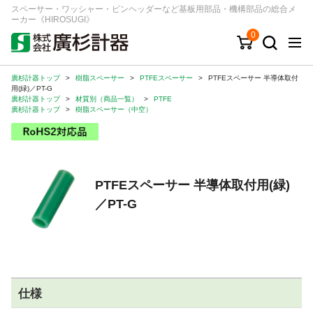
スペーサー・ワッシャー・ピンヘッダーなど基板用部品・機構部品の総合メ
ーカー《HIROSUGI》
0
廣杉計器トップ
>
樹脂スペーサー
>
PTFEスペーサー
>
PTFEスペーサー 半導体取付
キーワード
品番/シリーズ
商品カテゴリから探す
用(緑)／PT-G
廣杉計器トップ
>
材質別（商品一覧）
>
PTFE
廣杉計器トップ
>
樹脂スペーサー（中空）
ジャンルから探す
シリーズから探す
PTFEスペーサー 半導体取付用(緑)
／PT-G
ログイン
注文・見積りについて
ご利用ガイド
お問い合わせ窓口
仕様
会社情報