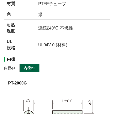
材質
PTFEチューブ
色
緑
耐熱
連続240℃ 不燃性
温度
UL
UL94V-0 (材料)
規格
内径
内径φ1
内径φ2
PT-2000G