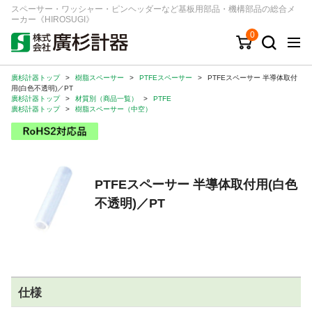
スペーサー・ワッシャー・ピンヘッダーなど基板用部品・機構部品の総合メ
ーカー《HIROSUGI》
0
廣杉計器トップ
>
樹脂スペーサー
>
PTFEスペーサー
>
PTFEスペーサー 半導体取付
キーワード
品番/シリーズ
商品カテゴリから探す
用(白色不透明)／PT
廣杉計器トップ
>
材質別（商品一覧）
>
PTFE
廣杉計器トップ
>
樹脂スペーサー（中空）
ジャンルから探す
シリーズから探す
PTFEスペーサー 半導体取付用(白色
不透明)／PT
ログイン
注文・見積りについて
ご利用ガイド
お問い合わせ窓口
仕様
会社情報