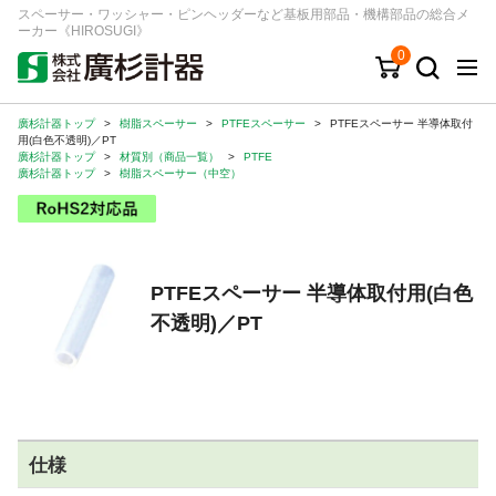
スペーサー・ワッシャー・ピンヘッダーなど基板用部品・機構部品の総合メ
ーカー《HIROSUGI》
0
廣杉計器トップ
>
樹脂スペーサー
>
PTFEスペーサー
>
PTFEスペーサー 半導体取付
キーワード
品番/シリーズ
商品カテゴリから探す
用(白色不透明)／PT
廣杉計器トップ
>
材質別（商品一覧）
>
PTFE
廣杉計器トップ
>
樹脂スペーサー（中空）
ジャンルから探す
シリーズから探す
PTFEスペーサー 半導体取付用(白色
不透明)／PT
ログイン
注文・見積りについて
ご利用ガイド
お問い合わせ窓口
仕様
会社情報