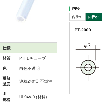
内径
内径φ1
内径φ2
PT-2000
仕様
材質
PTFEチューブ
色
白色不透明
耐熱
連続240℃ 不燃性
温度
UL
UL94V-0 (材料)
規格