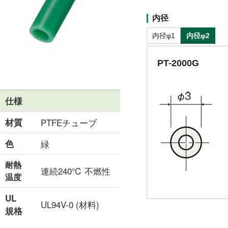
内径
内径φ1
内径φ2
PT-2000G
仕様
材質
PTFEチューブ
色
緑
耐熱
連続240℃ 不燃性
温度
UL
UL94V-0 (材料)
規格