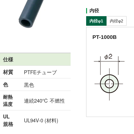
内径
内径φ1
内径φ2
PT-1000B
仕様
材質
PTFEチューブ
色
黒色
耐熱
連続240℃ 不燃性
温度
UL
UL94V-0 (材料)
規格