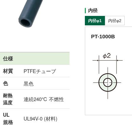
内径
内径φ1
内径φ2
PT-1000B
仕様
材質
PTFEチューブ
色
黒色
耐熱
連続240℃ 不燃性
温度
UL
UL94V-0 (材料)
規格