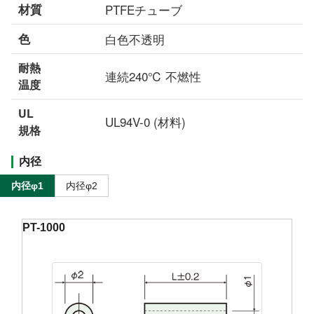
材質
PTFEチューブ
色
白色不透明
耐熱
連続240℃ 不燃性
温度
UL
UL94V-0 (材料)
規格
内径
内径φ1
内径φ2
PT-1000