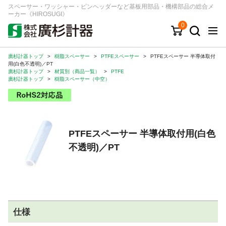
スペーサー・ワッシャー・ピンヘッダーなど基板用部品・機構部品の総合メ
ーカー《HIROSUGI》
0
廣杉計器トップ
>
樹脂スペーサー
>
PTFEスペーサー
>
PTFEスペーサー 半導体取付
キーワード
品番/シリーズ
商品カテゴリから探す
用(白色不透明)／PT
廣杉計器トップ
>
材質別（商品一覧）
>
PTFE
廣杉計器トップ
>
樹脂スペーサー（中空）
ジャンルから探す
シリーズから探す
PTFEスペーサー 半導体取付用(白色
不透明)／PT
ログイン
注文・見積りについて
ご利用ガイド
お問い合わせ窓口
仕様
会社情報