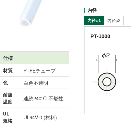
内径
内径φ1
内径φ2
PT-1000
仕様
材質
PTFEチューブ
色
白色不透明
耐熱
連続240℃ 不燃性
温度
UL
UL94V-0 (材料)
規格