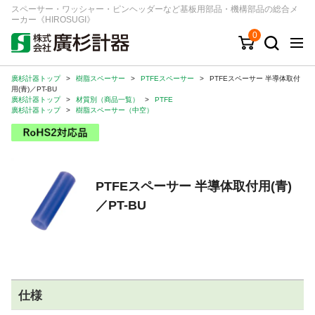
スペーサー・ワッシャー・ピンヘッダーなど基板用部品・機構部品の総合メ
ーカー《HIROSUGI》
0
廣杉計器トップ
>
樹脂スペーサー
>
PTFEスペーサー
>
PTFEスペーサー 半導体取付
キーワード
品番/シリーズ
商品カテゴリから探す
用(青)／PT-BU
廣杉計器トップ
>
材質別（商品一覧）
>
PTFE
廣杉計器トップ
>
樹脂スペーサー（中空）
ジャンルから探す
シリーズから探す
PTFEスペーサー 半導体取付用(青)
／PT-BU
ログイン
注文・見積りについて
ご利用ガイド
お問い合わせ窓口
仕様
会社情報