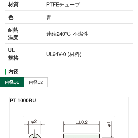
材質
PTFEチューブ
色
青
耐熱
連続240℃ 不燃性
温度
UL
UL94V-0 (材料)
規格
内径
内径φ1
内径φ2
PT-1000BU