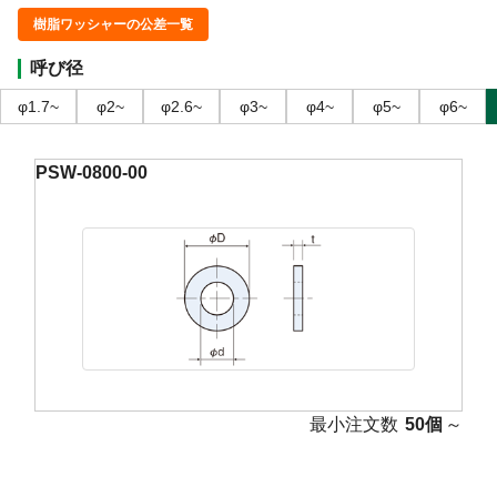
樹脂ワッシャーの公差一覧
呼び径
φ1.7~
φ2~
φ2.6~
φ3~
φ4~
φ5~
φ6~
PSW-0800-00
最小注文数
50個
～