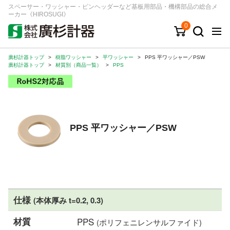
スペーサー・ワッシャー・ピンヘッダーなど基板用部品・機構部品の総合メ
ーカー《HIROSUGI》
0
廣杉計器トップ
>
樹脂ワッシャー
>
平ワッシャー
>
PPS 平ワッシャー／PSW
キーワード
品番/シリーズ
商品カテゴリから探す
廣杉計器トップ
>
材質別（商品一覧）
>
PPS
ジャンルから探す
シリーズから探す
PPS 平ワッシャー／PSW
ログイン
注文・見積りについて
ご利用ガイド
仕様
(本体厚み t=0.2, 0.3)
お問い合わせ窓口
材質
PPS
(ポリフェニレンサルファイド)
会社情報