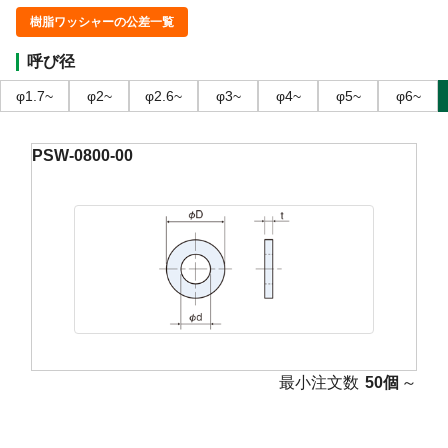
樹脂ワッシャーの公差一覧
呼び径
φ1.7~
φ2~
φ2.6~
φ3~
φ4~
φ5~
φ6~
PSW-0800-00
最小注文数
50個
～