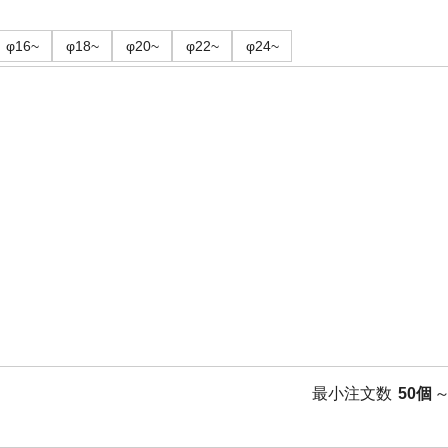
φ16~
φ18~
φ20~
φ22~
φ24~
最小注文数
50個