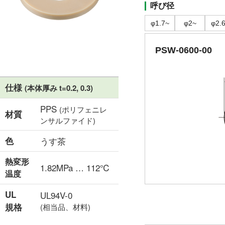
呼び径
φ1.7~
φ2~
φ2.
PSW-0600-00
仕様
(本体厚み t=0.2, 0.3)
PPS
(ポリフェニレ
材質
ンサルファイド)
色
うす茶
熱変形
1.82MPa … 112℃
温度
UL
UL94V-0
規格
(相当品、材料)