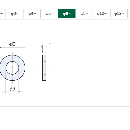
6~
φ3~
φ4~
φ5~
φ6~
φ8~
φ10~
φ12~