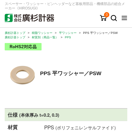
スペーサー・ワッシャー・ピンヘッダーなど基板用部品・機構部品の総合メ
ーカー《HIROSUGI》
0
廣杉計器トップ
>
樹脂ワッシャー
>
平ワッシャー
>
PPS 平ワッシャー／PSW
キーワード
品番/シリーズ
商品カテゴリから探す
廣杉計器トップ
>
材質別（商品一覧）
>
PPS
ジャンルから探す
シリーズから探す
PPS 平ワッシャー／PSW
ログイン
注文・見積りについて
ご利用ガイド
仕様
(本体厚み t=0.2, 0.3)
お問い合わせ窓口
材質
PPS
(ポリフェニレンサルファイド)
会社情報