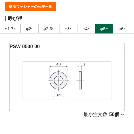
樹脂ワッシャーの公差一覧
呼び径
φ1.7~
φ2~
φ2.6~
φ3~
φ4~
φ5~
φ6~
PSW-0500-00
最小注文数
50個
～