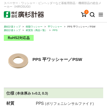
スペーサー・ワッシャー・ピンヘッダーなど基板用部品・機構部品の総合メ
ーカー《HIROSUGI》
0
廣杉計器トップ
>
樹脂ワッシャー
>
平ワッシャー
>
PPS 平ワッシャー／PSW
キーワード
品番/シリーズ
商品カテゴリから探す
廣杉計器トップ
>
材質別（商品一覧）
>
PPS
ジャンルから探す
シリーズから探す
PPS 平ワッシャー／PSW
ログイン
注文・見積りについて
ご利用ガイド
仕様
(本体厚み t=0.2, 0.3)
お問い合わせ窓口
材質
PPS
(ポリフェニレンサルファイド)
会社情報