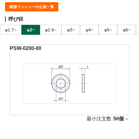
樹脂ワッシャーの公差一覧
呼び径
φ1.7~
φ2~
φ2.6~
φ3~
φ4~
φ5~
φ6~
PSW-0200-00
最小注文数
50個
～