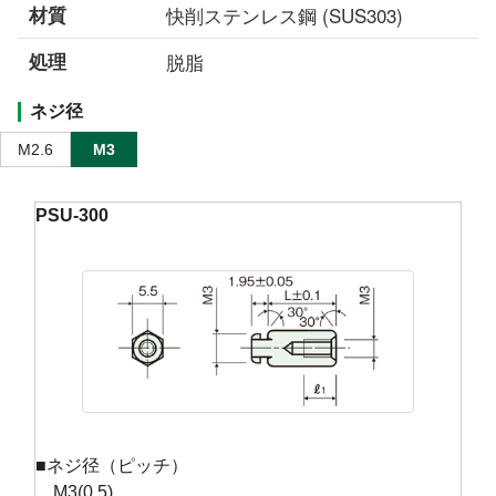
材質
快削ステンレス鋼 (SUS303)
処理
脱脂
ネジ径
M2.6
M3
PSU-300
■ネジ径（ピッチ）
M3(0.5)