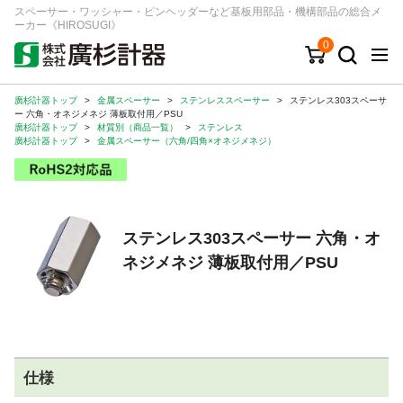
スペーサー・ワッシャー・ピンヘッダーなど基板用部品・機構部品の総合メ
ーカー《HIROSUGI》
0
廣杉計器トップ
>
金属スペーサー
>
ステンレススペーサー
>
ステンレス303スペーサ
キーワード
品番/シリーズ
商品カテゴリから探す
ー 六角・オネジメネジ 薄板取付用／PSU
廣杉計器トップ
>
材質別（商品一覧）
>
ステンレス
廣杉計器トップ
>
金属スペーサー（六角/四角×オネジメネジ）
ジャンルから探す
シリーズから探す
ステンレス303スペーサー 六角・オ
ネジメネジ 薄板取付用／PSU
ログイン
注文・見積りについて
ご利用ガイド
お問い合わせ窓口
仕様
会社情報