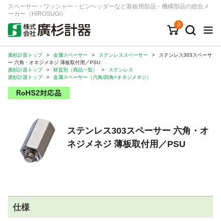
スペーサー・ワッシャー・ピンヘッダーなど基板用部品・機構部品の総合メ
ーカー《HIROSUGI》
0
廣杉計器トップ
>
金属スペーサー
>
ステンレススペーサー
>
ステンレス303スペーサ
キーワード
品番/シリーズ
商品カテゴリから探す
ー 六角・オネジメネジ 薄板取付用／PSU
廣杉計器トップ
>
材質別（商品一覧）
>
ステンレス
廣杉計器トップ
>
金属スペーサー（六角/四角×オネジメネジ）
ジャンルから探す
シリーズから探す
ステンレス303スペーサー 六角・オ
ネジメネジ 薄板取付用／PSU
ログイン
注文・見積りについて
ご利用ガイド
お問い合わせ窓口
仕様
会社情報