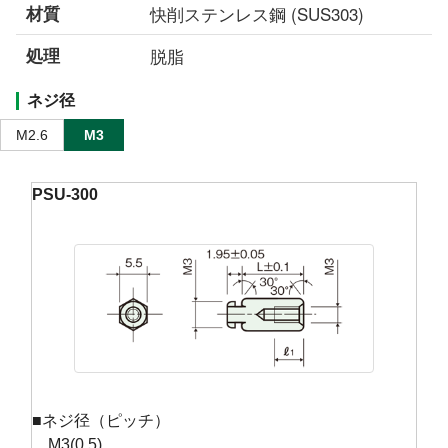
材質
快削ステンレス鋼 (SUS303)
処理
脱脂
ネジ径
M2.6
M3
PSU-300
■ネジ径（ピッチ）
M3(0.5)