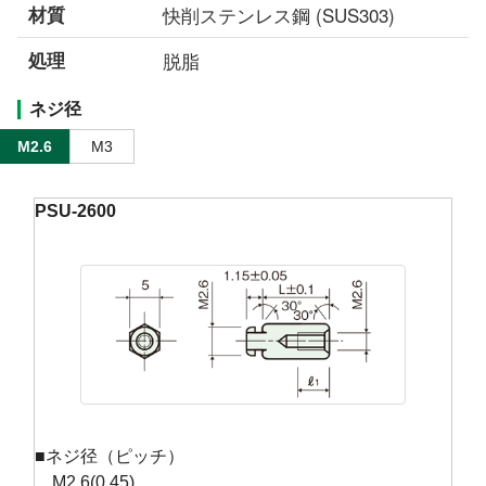
材質
快削ステンレス鋼 (SUS303)
処理
脱脂
ネジ径
M2.6
M3
PSU-2600
■ネジ径（ピッチ）
M2.6(0.45)