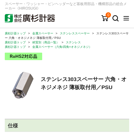
スペーサー・ワッシャー・ピンヘッダーなど基板用部品・機構部品の総合メ
ーカー《HIROSUGI》
0
廣杉計器トップ
>
金属スペーサー
>
ステンレススペーサー
>
ステンレス303スペーサ
キーワード
品番/シリーズ
商品カテゴリから探す
ー 六角・オネジメネジ 薄板取付用／PSU
廣杉計器トップ
>
材質別（商品一覧）
>
ステンレス
廣杉計器トップ
>
金属スペーサー（六角/四角×オネジメネジ）
ジャンルから探す
シリーズから探す
ステンレス303スペーサー 六角・オ
ネジメネジ 薄板取付用／PSU
ログイン
注文・見積りについて
ご利用ガイド
お問い合わせ窓口
仕様
会社情報