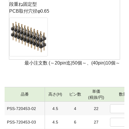
段重ね固定型
PCB取付穴径φ0.65
最小注文数 (～20pin迄)50個～、(40pin)10個～
単価
品番
高さ(H)
ピン数
数量
(税抜/円)
PSS-720453-02
4.5
4
22
PSS-720453-03
4.5
6
27