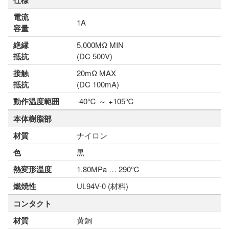
仕様
電流
1A
容量
絶縁
5,000MΩ MIN
抵抗
(DC 500V)
接触
20mΩ MAX
抵抗
(DC 100mA)
動作温度範囲
-40℃ ～ +105℃
本体樹脂部
材質
ナイロン
色
黒
熱変形温度
1.80MPa … 290℃
燃焼性
UL94V-0 (材料)
コンタクト
材質
黄銅