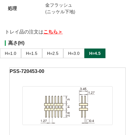
金フラッシュ
処理
(ニッケル下地)
トレイ品の注文は
こちら＞
高さ(H)
H=1.0
H=1.5
H=2.5
H=3.0
H=4.5
PSS-720453-00