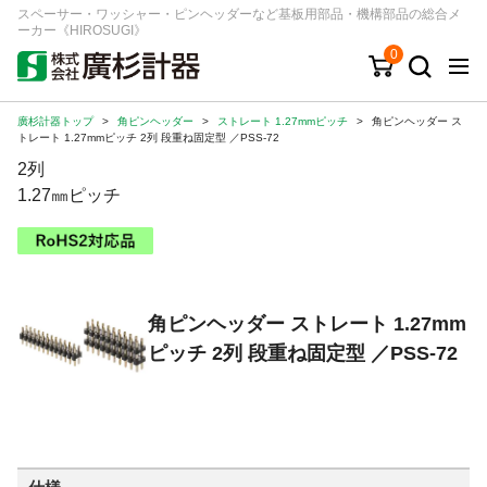
スペーサー・ワッシャー・ピンヘッダーなど基板用部品・機構部品の総合メ
ーカー《HIROSUGI》
0
廣杉計器トップ
>
角ピンヘッダー
>
ストレート 1.27mmピッチ
>
角ピンヘッダー ス
キーワード
品番/シリーズ
商品カテゴリから探す
トレート 1.27mmピッチ 2列 段重ね固定型 ／PSS-72
2列
ジャンルから探す
1.27㎜ピッチ
シリーズから探す
角ピンヘッダー ストレート 1.27mm
ログイン
ピッチ 2列 段重ね固定型 ／PSS-72
注文・見積りについて
ご利用ガイド
お問い合わせ窓口
会社情報