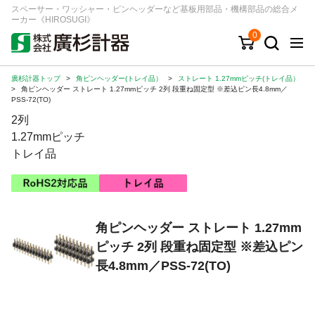
スペーサー・ワッシャー・ピンヘッダーなど基板用部品・機構部品の総合メ
ーカー《HIROSUGI》
0
廣杉計器トップ
>
角ピンヘッダー(トレイ品）
>
ストレート 1.27mmピッチ(トレイ品）
キーワード
品番/シリーズ
商品カテゴリから探す
>
角ピンヘッダー ストレート 1.27mmピッチ 2列 段重ね固定型 ※差込ピン長4.8mm／
PSS-72(TO)
2列
ジャンルから探す
1.27mmピッチ
トレイ品
シリーズから探す
ログイン
角ピンヘッダー ストレート 1.27mm
注文・見積りについて
ピッチ 2列 段重ね固定型 ※差込ピン
ご利用ガイド
長4.8mm／PSS-72(TO)
お問い合わせ窓口
会社情報