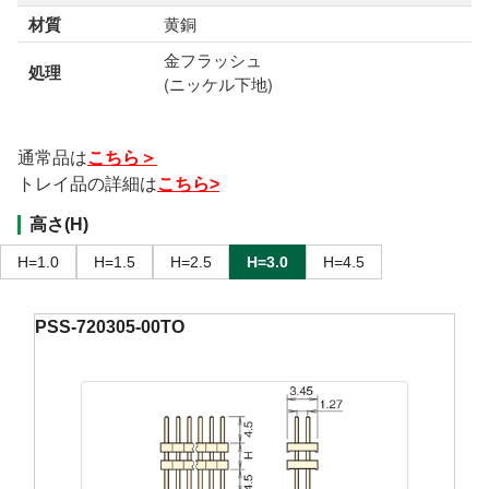
材質
黄銅
金フラッシュ
処理
(ニッケル下地)
通常品は
こちら＞
トレイ品の詳細は
こちら>
高さ(H)
H=1.0
H=1.5
H=2.5
H=3.0
H=4.5
PSS-720305-00TO