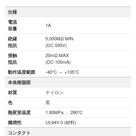
仕様
電流
1A
容量
絶縁
5,000MΩ MIN
抵抗
(DC 500V)
接触
20mΩ MAX
抵抗
(DC 100mA)
動作温度範囲
-40℃ ～ +105℃
本体樹脂部
材質
ナイロン
色
黒
熱変形温度
1.80MPa … 290℃
燃焼性
UL94V-0 (材料)
コンタクト