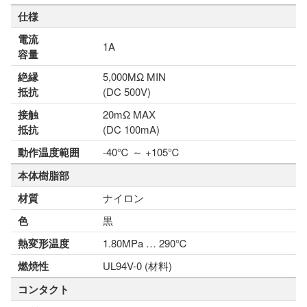
仕様
電流
1A
容量
絶縁
5,000MΩ MIN
抵抗
(DC 500V)
接触
20mΩ MAX
抵抗
(DC 100mA)
動作温度範囲
-40℃ ～ +105℃
本体樹脂部
材質
ナイロン
色
黒
熱変形温度
1.80MPa … 290℃
燃焼性
UL94V-0 (材料)
コンタクト