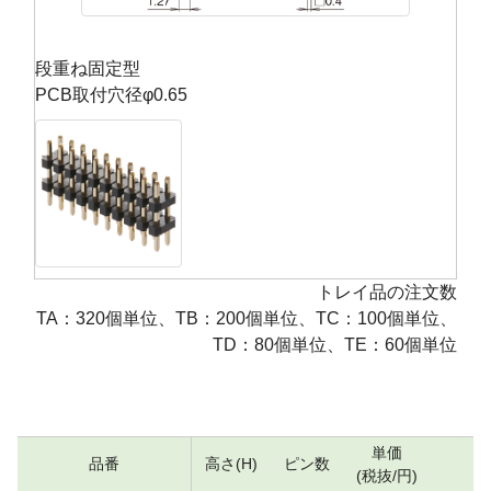
段重ね固定型
PCB取付穴径φ0.65
トレイ品の注文数
TA：320個単位、TB：200個単位、TC：100個単位、
TD：80個単位、TE：60個単位
単価
品番
高さ(H)
ピン数
数
(税抜/円)