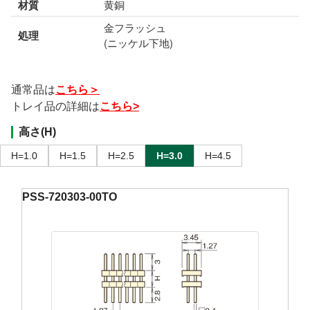
材質
黄銅
金フラッシュ
処理
(ニッケル下地)
通常品は
こちら＞
トレイ品の詳細は
こちら>
高さ(H)
H=1.0
H=1.5
H=2.5
H=3.0
H=4.5
PSS-720303-00TO