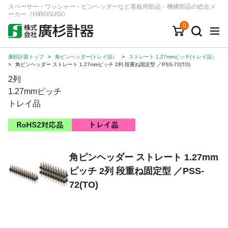
スペーサー・ワッシャー・ピンヘッダーなど基板用部品・機構部品の総合メ
ーカー《HIROSUGI》
0
廣杉計器トップ
>
角ピンヘッダー(トレイ品）
>
ストレート 1.27mmピッチ(トレイ品）
キーワード
品番/シリーズ
商品カテゴリから探す
>
角ピンヘッダー ストレート 1.27mmピッチ 2列 段重ね固定型 ／PSS-72(TO)
2列
ジャンルから探す
1.27mmピッチ
トレイ品
シリーズから探す
ログイン
角ピンヘッダー ストレート 1.27mm
ピッチ 2列 段重ね固定型 ／PSS-
注文・見積りについて
72(TO)
ご利用ガイド
お問い合わせ窓口
会社情報