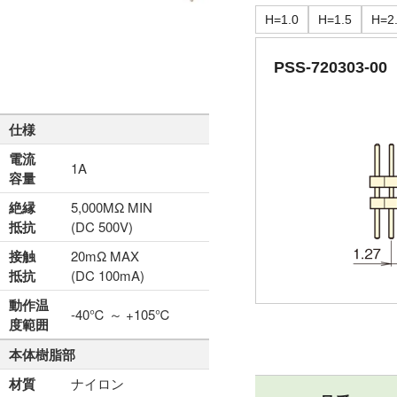
H=1.0
H=1.5
H=2
PSS-720303-00
仕様
電流
1A
容量
絶縁
5,000MΩ MIN
抵抗
(DC 500V)
接触
20mΩ MAX
抵抗
(DC 100mA)
動作温
-40℃ ～ +105℃
度範囲
本体樹脂部
材質
ナイロン