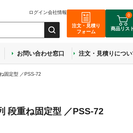
ログイン
会社情報
0
注文・見積り
商品リス
フォーム
お問い合わせ窓口
注文・見積りについ
ね固定型 ／PSS-72
 段重ね固定型 ／PSS-72