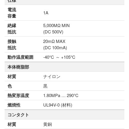
仕様
電流
1A
容量
絶縁
5,000MΩ MIN
抵抗
(DC 500V)
接触
20mΩ MAX
抵抗
(DC 100mA)
動作温度範囲
-40℃ ～ +105℃
本体樹脂部
材質
ナイロン
色
黒
熱変形温度
1.80MPa … 290℃
燃焼性
UL94V-0 (材料)
コンタクト
材質
黄銅