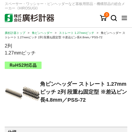
スペーサー・ワッシャー・ピンヘッダーなど基板用部品・機構部品の総合メ
ーカー《HIROSUGI》
0
廣杉計器トップ
>
角ピンヘッダー
>
ストレート 1.27mmピッチ
>
角ピンヘッダー ス
キーワード
品番/シリーズ
商品カテゴリから探す
トレート 1.27mmピッチ 2列 段重ね固定型 ※差込ピン長4.8mm／PSS-72
2列
ジャンルから探す
1.27mmピッチ
シリーズから探す
角ピンヘッダー ストレート 1.27mm
ログイン
ピッチ 2列 段重ね固定型 ※差込ピン
注文・見積りについて
長4.8mm／PSS-72
ご利用ガイド
お問い合わせ窓口
会社情報