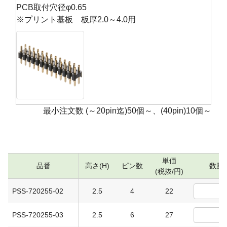
PCB取付穴径φ0.65
※プリント基板 板厚2.0～4.0用
最小注文数 (～20pin迄)50個～、(40pin)10個～
単価
品番
高さ(H)
ピン数
数量
(税抜/円)
PSS-720255-02
2.5
4
22
PSS-720255-03
2.5
6
27