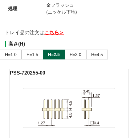
金フラッシュ
処理
(ニッケル下地)
トレイ品の注文は
こちら＞
高さ(H)
H=1.0
H=1.5
H=2.5
H=3.0
H=4.5
PSS-720255-00