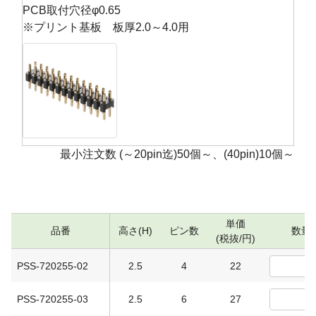
PCB取付穴径φ0.65
※プリント基板 板厚2.0～4.0用
最小注文数 (～20pin迄)50個～、(40pin)10個～
単価
品番
高さ(H)
ピン数
数量
(税抜/円)
PSS-720255-02
2.5
4
22
PSS-720255-03
2.5
6
27