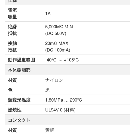
仕様
電流
1A
容量
絶縁
5,000MΩ MIN
抵抗
(DC 500V)
接触
20mΩ MAX
抵抗
(DC 100mA)
動作温度範囲
-40℃ ～ +105℃
本体樹脂部
材質
ナイロン
色
黒
熱変形温度
1.80MPa … 290℃
燃焼性
UL94V-0 (材料)
コンタクト
材質
黄銅