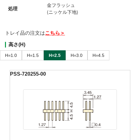
金フラッシュ
処理
(ニッケル下地)
トレイ品の注文は
こちら＞
高さ(H)
H=1.0
H=1.5
H=2.5
H=3.0
H=4.5
PSS-720255-00