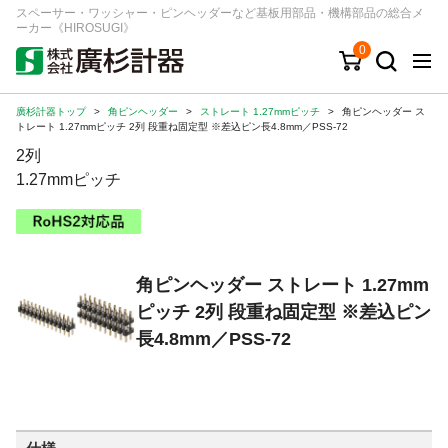
スペーサー・ワッシャー・ピンヘッダーなど基板用部品・機構部品の総合メ
ーカー《HIROSUGI》
0
廣杉計器トップ
>
角ピンヘッダー
>
ストレート 1.27mmピッチ
>
角ピンヘッダー ス
キーワード
品番/シリーズ
商品カテゴリから探す
トレート 1.27mmピッチ 2列 段重ね固定型 ※差込ピン長4.8mm／PSS-72
2列
ジャンルから探す
1.27mmピッチ
シリーズから探す
角ピンヘッダー ストレート 1.27mm
ログイン
ピッチ 2列 段重ね固定型 ※差込ピン
注文・見積りについて
長4.8mm／PSS-72
ご利用ガイド
お問い合わせ窓口
会社情報