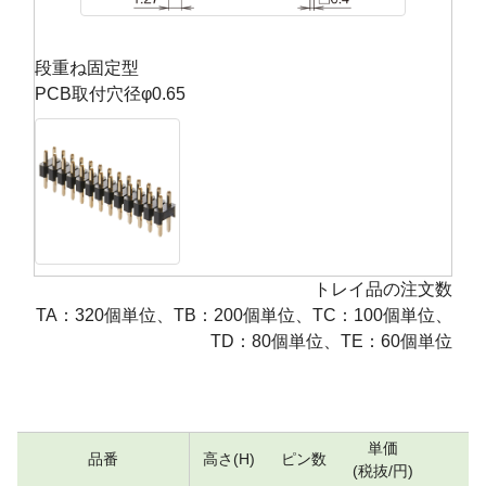
段重ね固定型
PCB取付穴径φ0.65
トレイ品の注文数
TA：320個単位、TB：200個単位、TC：100個単位、
TD：80個単位、TE：60個単位
単価
品番
高さ(H)
ピン数
数
(税抜/円)