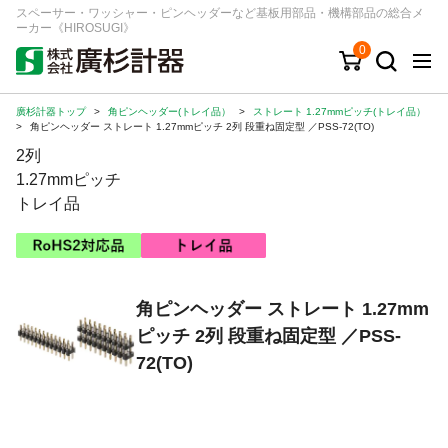
スペーサー・ワッシャー・ピンヘッダーなど基板用部品・機構部品の総合メ
ーカー《HIROSUGI》
0
廣杉計器トップ
>
角ピンヘッダー(トレイ品）
>
ストレート 1.27mmピッチ(トレイ品）
キーワード
品番/シリーズ
商品カテゴリから探す
>
角ピンヘッダー ストレート 1.27mmピッチ 2列 段重ね固定型 ／PSS-72(TO)
2列
ジャンルから探す
1.27mmピッチ
トレイ品
シリーズから探す
ログイン
角ピンヘッダー ストレート 1.27mm
ピッチ 2列 段重ね固定型 ／PSS-
注文・見積りについて
72(TO)
ご利用ガイド
お問い合わせ窓口
会社情報