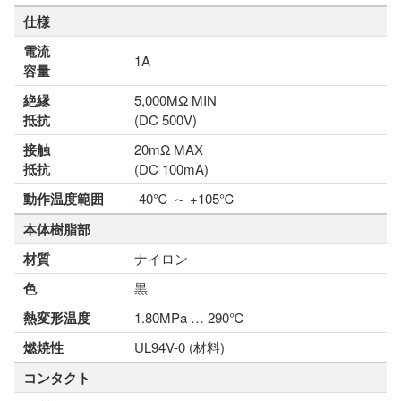
仕様
電流
1A
容量
絶縁
5,000MΩ MIN
抵抗
(DC 500V)
接触
20mΩ MAX
抵抗
(DC 100mA)
動作温度範囲
-40℃ ～ +105℃
本体樹脂部
材質
ナイロン
色
黒
熱変形温度
1.80MPa … 290℃
燃焼性
UL94V-0 (材料)
コンタクト