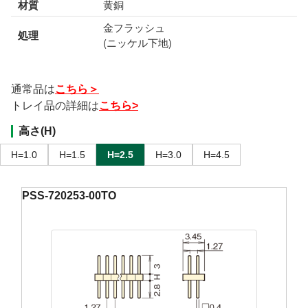
材質
黄銅
金フラッシュ
処理
(ニッケル下地)
通常品は
こちら＞
トレイ品の詳細は
こちら>
高さ(H)
H=1.0
H=1.5
H=2.5
H=3.0
H=4.5
PSS-720253-00TO