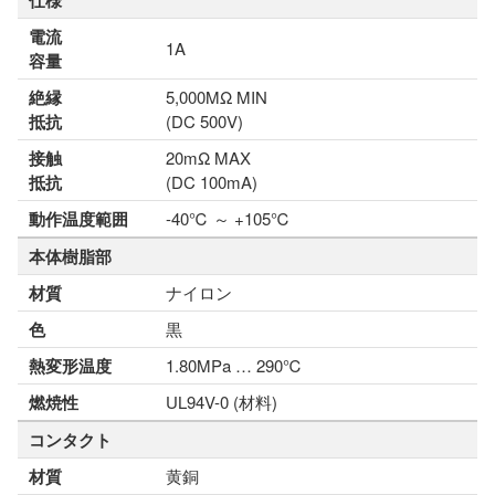
仕様
電流
1A
容量
絶縁
5,000MΩ MIN
抵抗
(DC 500V)
接触
20mΩ MAX
抵抗
(DC 100mA)
動作温度範囲
-40℃ ～ +105℃
本体樹脂部
材質
ナイロン
色
黒
熱変形温度
1.80MPa … 290℃
燃焼性
UL94V-0 (材料)
コンタクト
材質
黄銅