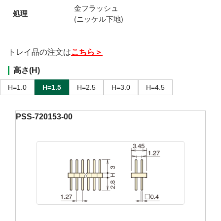
金フラッシュ
処理
(ニッケル下地)
トレイ品の注文は
こちら＞
高さ(H)
H=1.0
H=1.5
H=2.5
H=3.0
H=4.5
PSS-720153-00