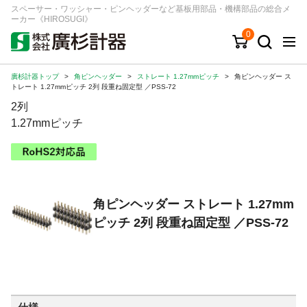
スペーサー・ワッシャー・ピンヘッダーなど基板用部品・機構部品の総合メ
ーカー《HIROSUGI》
0
廣杉計器トップ
>
角ピンヘッダー
>
ストレート 1.27mmピッチ
>
角ピンヘッダー ス
キーワード
品番/シリーズ
商品カテゴリから探す
トレート 1.27mmピッチ 2列 段重ね固定型 ／PSS-72
2列
ジャンルから探す
1.27mmピッチ
シリーズから探す
角ピンヘッダー ストレート 1.27mm
ログイン
ピッチ 2列 段重ね固定型 ／PSS-72
注文・見積りについて
ご利用ガイド
お問い合わせ窓口
会社情報