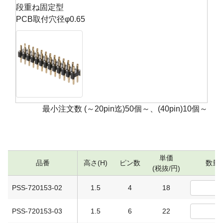
段重ね固定型
PCB取付穴径φ0.65
最小注文数 (～20pin迄)50個～、(40pin)10個～
単価
品番
高さ(H)
ピン数
数量
(税抜/円)
PSS-720153-02
1.5
4
18
PSS-720153-03
1.5
6
22