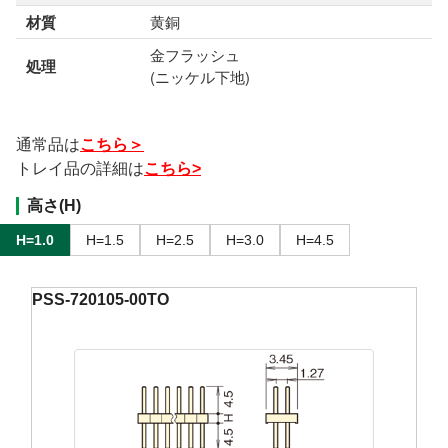
材質
黄銅
金フラッシュ
処理
(ニッケル下地)
通常品は
こちら＞
トレイ品の詳細は
こちら>
高さ(H)
H=1.0
H=1.5
H=2.5
H=3.0
H=4.5
PSS-720105-00TO