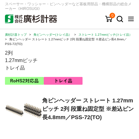
スペーサー・ワッシャー・ピンヘッダーなど基板用部品・機構部品の総合メ
ーカー《HIROSUGI》
0
廣杉計器トップ
>
角ピンヘッダー(トレイ品）
>
ストレート 1.27mmピッチ(トレイ品）
キーワード
品番/シリーズ
商品カテゴリから探す
>
角ピンヘッダー ストレート 1.27mmピッチ 2列 段重ね固定型 ※差込ピン長4.8mm／
PSS-72(TO)
2列
ジャンルから探す
1.27mmピッチ
トレイ品
シリーズから探す
ログイン
角ピンヘッダー ストレート 1.27mm
注文・見積りについて
ピッチ 2列 段重ね固定型 ※差込ピン
ご利用ガイド
長4.8mm／PSS-72(TO)
お問い合わせ窓口
会社情報