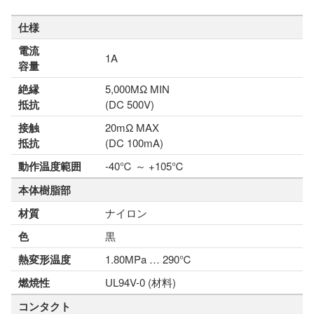
仕様
電流
1A
容量
絶縁
5,000MΩ MIN
抵抗
(DC 500V)
接触
20mΩ MAX
抵抗
(DC 100mA)
動作温度範囲
-40℃ ～ +105℃
本体樹脂部
材質
ナイロン
色
黒
熱変形温度
1.80MPa … 290℃
燃焼性
UL94V-0 (材料)
コンタクト