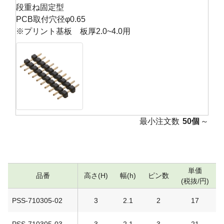
段重ね固定型
PCB取付穴径φ0.65
※プリント基板 板厚2.0~4.0用
最小注文数
50個
～
単価
品番
高さ(H)
幅(h)
ピン数
(税抜/円)
PSS-710305-02
3
2.1
2
17
PSS-710305-03
3
2.1
3
21