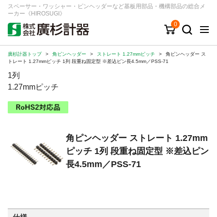
スペーサー・ワッシャー・ピンヘッダーなど基板用部品・機構部品の総合メ
ーカー《HIROSUGI》
0
廣杉計器トップ
>
角ピンヘッダー
>
ストレート 1.27mmピッチ
>
角ピンヘッダー ス
キーワード
品番/シリーズ
商品カテゴリから探す
トレート 1.27mmピッチ 1列 段重ね固定型 ※差込ピン長4.5mm／PSS-71
1列
ジャンルから探す
1.27mmピッチ
シリーズから探す
角ピンヘッダー ストレート 1.27mm
ログイン
ピッチ 1列 段重ね固定型 ※差込ピン
注文・見積りについて
長4.5mm／PSS-71
ご利用ガイド
お問い合わせ窓口
会社情報