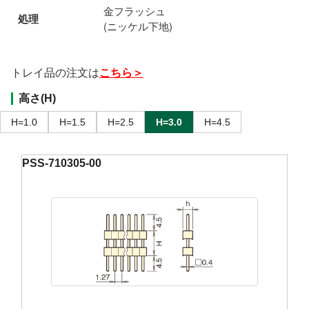
金フラッシュ
処理
(ニッケル下地)
トレイ品の注文は
こちら＞
高さ(H)
H=1.0
H=1.5
H=2.5
H=3.0
H=4.5
PSS-710305-00