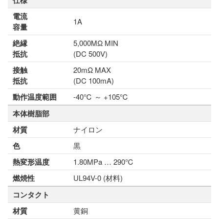
仕様
電流
1A
容量
絶縁
5,000MΩ MIN
抵抗
(DC 500V)
接触
20mΩ MAX
抵抗
(DC 100mA)
動作温度範囲
-40℃ ～ +105℃
本体樹脂部
材質
ナイロン
色
黒
熱変形温度
1.80MPa … 290℃
燃焼性
UL94V-0 (材料)
コンタクト
材質
黄銅