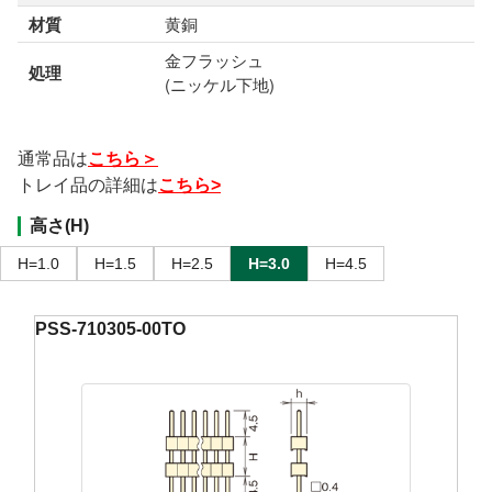
材質
黄銅
金フラッシュ
処理
(ニッケル下地)
通常品は
こちら＞
トレイ品の詳細は
こちら>
高さ(H)
H=1.0
H=1.5
H=2.5
H=3.0
H=4.5
PSS-710305-00TO