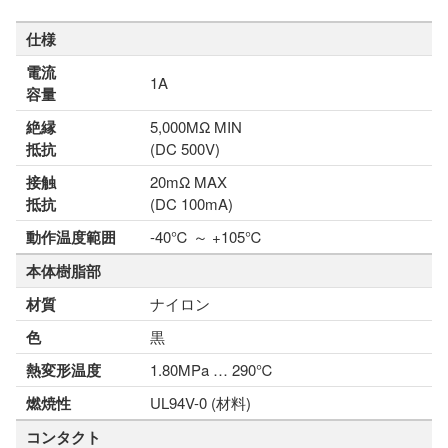
仕様
電流
1A
容量
絶縁
5,000MΩ MIN
抵抗
(DC 500V)
接触
20mΩ MAX
抵抗
(DC 100mA)
動作温度範囲
-40℃ ～ +105℃
本体樹脂部
材質
ナイロン
色
黒
熱変形温度
1.80MPa … 290℃
燃焼性
UL94V-0 (材料)
コンタクト