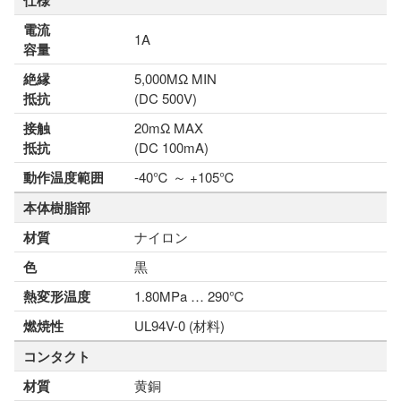
仕様
電流
1A
容量
絶縁
5,000MΩ MIN
抵抗
(DC 500V)
接触
20mΩ MAX
抵抗
(DC 100mA)
動作温度範囲
-40℃ ～ +105℃
本体樹脂部
材質
ナイロン
色
黒
熱変形温度
1.80MPa … 290℃
燃焼性
UL94V-0 (材料)
コンタクト
材質
黄銅