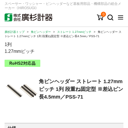
スペーサー・ワッシャー・ピンヘッダーなど基板用部品・機構部品の総合メ
ーカー《HIROSUGI》
0
廣杉計器トップ
>
角ピンヘッダー
>
ストレート 1.27mmピッチ
>
角ピンヘッダー ス
キーワード
品番/シリーズ
商品カテゴリから探す
トレート 1.27mmピッチ 1列 段重ね固定型 ※差込ピン長4.5mm／PSS-71
1列
ジャンルから探す
1.27mmピッチ
シリーズから探す
角ピンヘッダー ストレート 1.27mm
ログイン
ピッチ 1列 段重ね固定型 ※差込ピン
注文・見積りについて
長4.5mm／PSS-71
ご利用ガイド
お問い合わせ窓口
会社情報