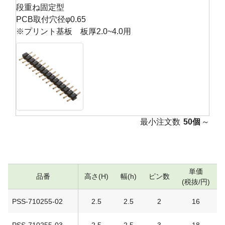
段重ね固定型
PCB取付穴径φ0.65
※プリント基板 板厚2.0~4.0用
最小注文数
50個
～
単価
品番
高さ(H)
幅(h)
ピン数
(税抜/円)
PSS-710255-02
2.5
2.5
2
16
PSS-710255-03
2.5
2.5
3
18