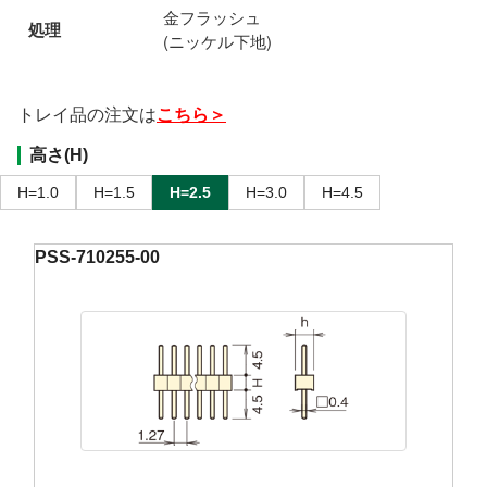
金フラッシュ
処理
(ニッケル下地)
トレイ品の注文は
こちら＞
高さ(H)
H=1.0
H=1.5
H=2.5
H=3.0
H=4.5
PSS-710255-00