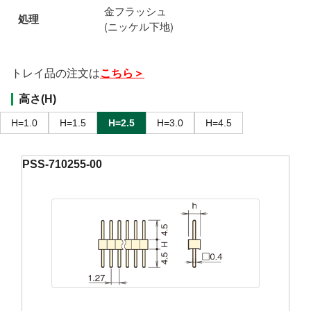
金フラッシュ
処理
(ニッケル下地)
トレイ品の注文は
こちら＞
高さ(H)
H=1.0
H=1.5
H=2.5
H=3.0
H=4.5
PSS-710255-00