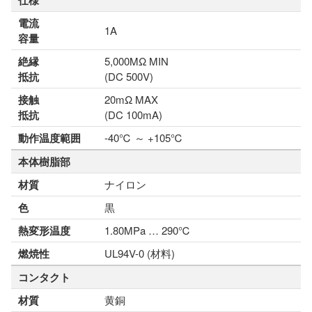
仕様
電流
1A
容量
絶縁
5,000MΩ MIN
抵抗
(DC 500V)
接触
20mΩ MAX
抵抗
(DC 100mA)
動作温度範囲
-40℃ ～ +105℃
本体樹脂部
材質
ナイロン
色
黒
熱変形温度
1.80MPa … 290℃
燃焼性
UL94V-0 (材料)
コンタクト
材質
黄銅