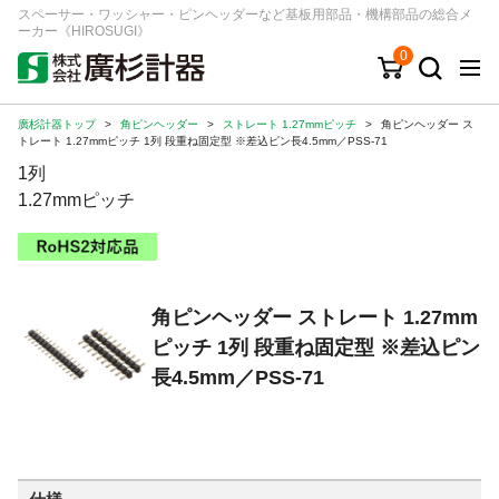
スペーサー・ワッシャー・ピンヘッダーなど基板用部品・機構部品の総合メ
ーカー《HIROSUGI》
0
廣杉計器トップ
>
角ピンヘッダー
>
ストレート 1.27mmピッチ
>
角ピンヘッダー ス
キーワード
品番/シリーズ
商品カテゴリから探す
トレート 1.27mmピッチ 1列 段重ね固定型 ※差込ピン長4.5mm／PSS-71
1列
ジャンルから探す
1.27mmピッチ
シリーズから探す
角ピンヘッダー ストレート 1.27mm
ログイン
ピッチ 1列 段重ね固定型 ※差込ピン
注文・見積りについて
長4.5mm／PSS-71
ご利用ガイド
お問い合わせ窓口
会社情報