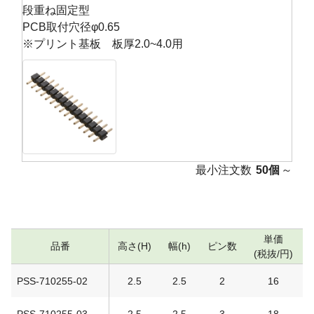
段重ね固定型
PCB取付穴径φ0.65
※プリント基板 板厚2.0~4.0用
最小注文数
50個
～
単価
品番
高さ(H)
幅(h)
ピン数
(税抜/円)
PSS-710255-02
2.5
2.5
2
16
PSS-710255-03
2.5
2.5
3
18