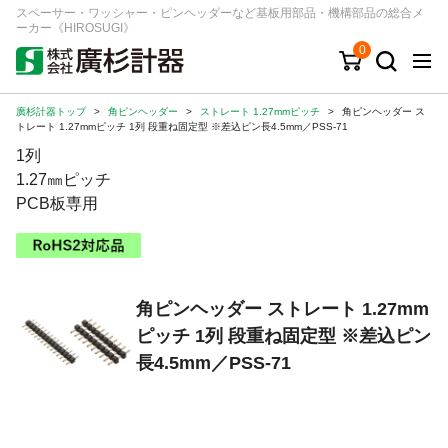
スペーサー・ワッシャー・ピンヘッダーなど基板用部品・機構部品の総合メ
ーカー《HIROSUGI》
0
廣杉計器トップ
>
角ピンヘッダー
>
ストレート 1.27mmピッチ
>
角ピンヘッダー ス
キーワード
品番/シリーズ
商品カテゴリから探す
トレート 1.27mmピッチ 1列 段重ね固定型 ※差込ピン長4.5mm／PSS-71
1列
ジャンルから探す
1.27㎜ピッチ
PCB板専用
シリーズから探す
ログイン
角ピンヘッダー ストレート 1.27mm
ピッチ 1列 段重ね固定型 ※差込ピン
注文・見積りについて
長4.5mm／PSS-71
ご利用ガイド
お問い合わせ窓口
会社情報