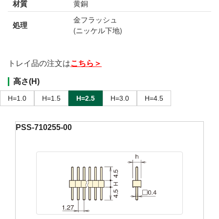
材質
黄銅
金フラッシュ
処理
(ニッケル下地)
トレイ品の注文は
こちら＞
高さ(H)
H=1.0
H=1.5
H=2.5
H=3.0
H=4.5
PSS-710255-00