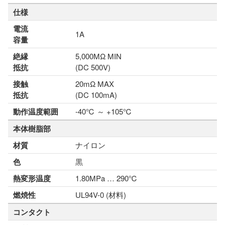
仕様
電流
1A
容量
絶縁
5,000MΩ MIN
抵抗
(DC 500V)
接触
20mΩ MAX
抵抗
(DC 100mA)
動作温度範囲
-40℃ ～ +105℃
本体樹脂部
材質
ナイロン
色
黒
熱変形温度
1.80MPa … 290℃
燃焼性
UL94V-0 (材料)
コンタクト