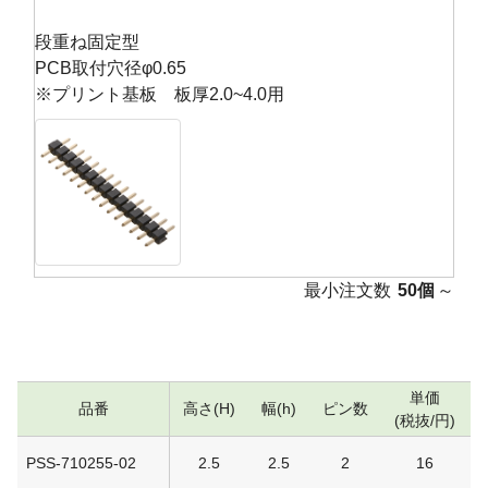
段重ね固定型
PCB取付穴径φ0.65
※プリント基板 板厚2.0~4.0用
最小注文数
50個
～
単価
品番
高さ(H)
幅(h)
ピン数
(税抜/円)
PSS-710255-02
2.5
2.5
2
16