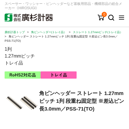
スペーサー・ワッシャー・ピンヘッダーなど基板用部品・機構部品の総合メ
ーカー《HIROSUGI》
0
廣杉計器トップ
>
角ピンヘッダー(トレイ品）
>
ストレート 1.27mmピッチ(トレイ品）
キーワード
品番/シリーズ
商品カテゴリから探す
>
角ピンヘッダー ストレート 1.27mmピッチ 1列 段重ね固定型 ※差込ピン長3.0mm／
PSS-71(TO)
1列
ジャンルから探す
1.27mmピッチ
トレイ品
シリーズから探す
ログイン
角ピンヘッダー ストレート 1.27mm
注文・見積りについて
ピッチ 1列 段重ね固定型 ※差込ピン
ご利用ガイド
長3.0mm／PSS-71(TO)
お問い合わせ窓口
会社情報