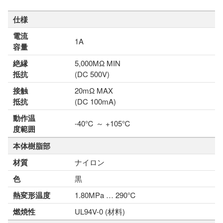
仕様
電流
1A
容量
絶縁
5,000MΩ MIN
抵抗
(DC 500V)
接触
20mΩ MAX
抵抗
(DC 100mA)
動作温
-40℃ ～ +105℃
度範囲
本体樹脂部
材質
ナイロン
色
黒
熱変形温度
1.80MPa … 290℃
燃焼性
UL94V-0 (材料)