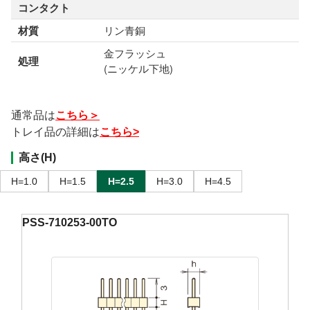
コンタクト
材質
リン青銅
金フラッシュ
処理
(ニッケル下地)
通常品は
こちら＞
トレイ品の詳細は
こちら>
高さ(H)
H=1.0
H=1.5
H=2.5
H=3.0
H=4.5
PSS-710253-00TO