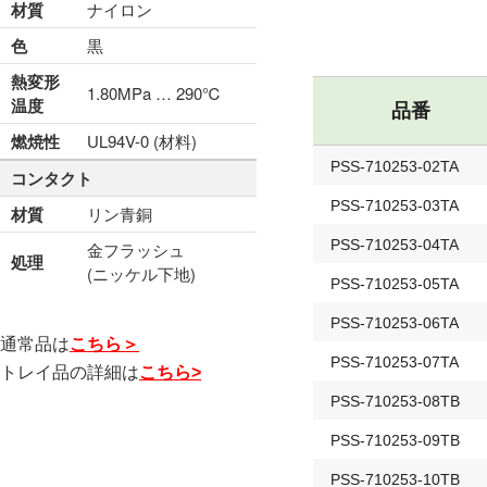
材質
ナイロン
色
黒
熱変形
1.80MPa … 290℃
温度
品番
燃焼性
UL94V-0 (材料)
PSS-710253-02TA
コンタクト
PSS-710253-03TA
材質
リン青銅
PSS-710253-04TA
金フラッシュ
処理
(ニッケル下地)
PSS-710253-05TA
PSS-710253-06TA
通常品は
こちら＞
PSS-710253-07TA
トレイ品の詳細は
こちら>
PSS-710253-08TB
PSS-710253-09TB
PSS-710253-10TB