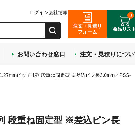
ログイン
会社情報
0
注文・見積り
商品リス
フォーム
お問い合わせ窓口
注文・見積りについ
.27mmピッチ 1列 段重ね固定型 ※差込ピン長3.0mm／PSS-
1列 段重ね固定型 ※差込ピン長