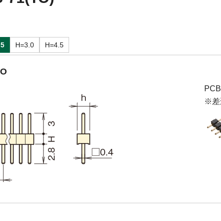
.5
H=3.0
H=4.5
TO
PC
※差