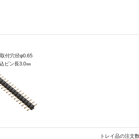
B取付穴径φ0.65
込ピン長3.0㎜
トレイ品の注文