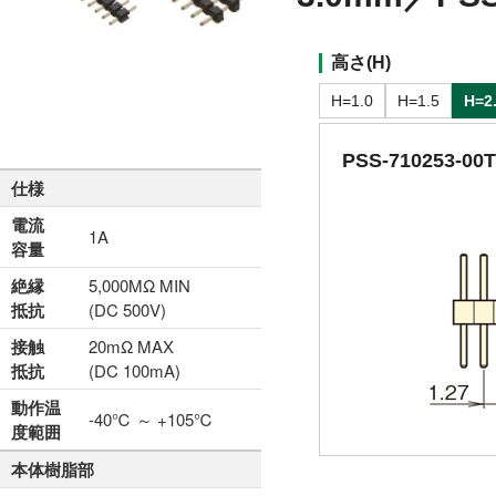
高さ(H)
H=1.0
H=1.5
H=2
PSS-710253-00
仕様
電流
1A
容量
絶縁
5,000MΩ MIN
抵抗
(DC 500V)
接触
20mΩ MAX
抵抗
(DC 100mA)
動作温
-40℃ ～ +105℃
度範囲
本体樹脂部