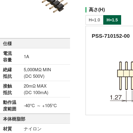
高さ(H)
H=1.0
H=1.5
PSS-710152-00
仕様
電流
1A
容量
絶縁
5,000MΩ MIN
抵抗
(DC 500V)
接触
20mΩ MAX
抵抗
(DC 100mA)
動作温
-40℃ ～ +105℃
度範囲
本体樹脂部
材質
ナイロン