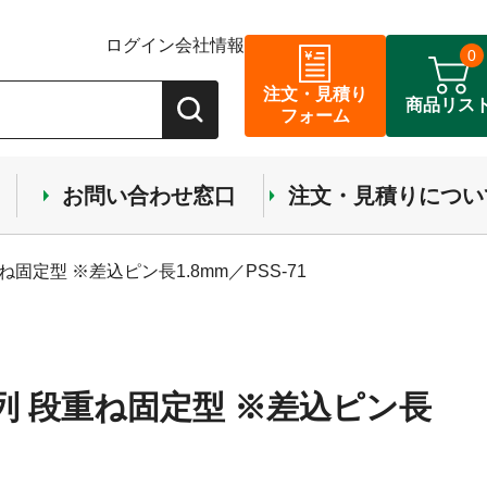
ログイン
会社情報
0
注文・見積り
商品リス
フォーム
お問い合わせ窓口
注文・見積りについ
ね固定型 ※差込ピン長1.8mm／PSS-71
1列 段重ね固定型 ※差込ピン長