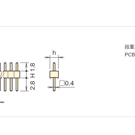
段重
PC