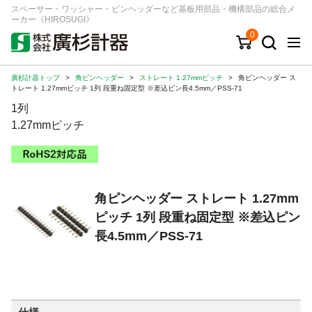
スペーサー・ワッシャー・ピンヘッダーなど基板用部品・機構部品の総合メ
ーカー《HIROSUGI》
0
廣杉計器トップ
>
角ピンヘッダー
>
ストレート 1.27mmピッチ
>
角ピンヘッダー ス
キーワード
品番/シリーズ
商品カテゴリから探す
トレート 1.27mmピッチ 1列 段重ね固定型 ※差込ピン長4.5mm／PSS-71
1列
ジャンルから探す
1.27mmピッチ
シリーズから探す
角ピンヘッダー ストレート 1.27mm
ログイン
ピッチ 1列 段重ね固定型 ※差込ピン
注文・見積りについて
長4.5mm／PSS-71
ご利用ガイド
お問い合わせ窓口
会社情報