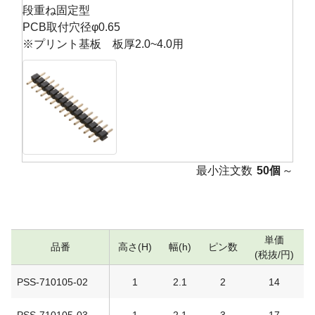
段重ね固定型
PCB取付穴径φ0.65
※プリント基板 板厚2.0~4.0用
最小注文数
50個
～
単価
品番
高さ(H)
幅(h)
ピン数
(税抜/円)
PSS-710105-02
1
2.1
2
14
PSS-710105-03
1
2.1
3
17