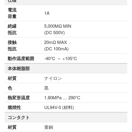
仕様
電流
1A
容量
絶縁
5,000MΩ MIN
抵抗
(DC 500V)
接触
20mΩ MAX
抵抗
(DC 100mA)
動作温度範囲
-40℃ ～ +105℃
本体樹脂部
材質
ナイロン
色
黒
熱変形温度
1.80MPa … 290℃
燃焼性
UL94V-0 (材料)
コンタクト
材質
黄銅