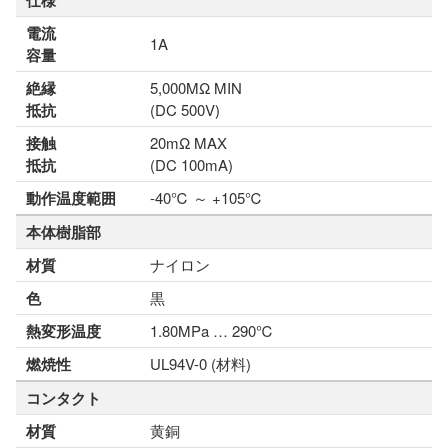
仕様
電流
1A
容量
絶縁
5,000MΩ MIN
抵抗
(DC 500V)
接触
20mΩ MAX
抵抗
(DC 100mA)
動作温度範囲
-40℃ ～ +105℃
本体樹脂部
材質
ナイロン
色
黒
熱変形温度
1.80MPa … 290℃
燃焼性
UL94V-0 (材料)
コンタクト
材質
黄銅