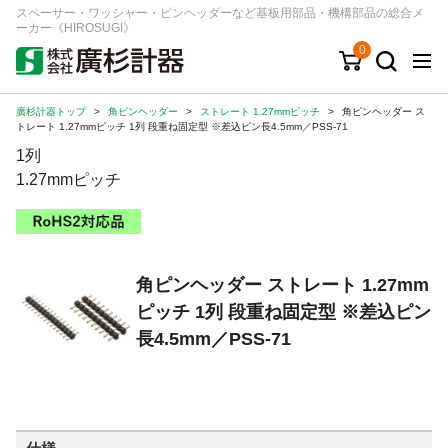
スペーサー・ワッシャー・ピンヘッダーなど基板用部品・機構部品の総合メ
ーカー《HIROSUGI》
0
廣杉計器トップ
>
角ピンヘッダー
>
ストレート 1.27mmピッチ
>
角ピンヘッダー ス
キーワード
品番/シリーズ
商品カテゴリから探す
トレート 1.27mmピッチ 1列 段重ね固定型 ※差込ピン長4.5mm／PSS-71
1列
ジャンルから探す
1.27mmピッチ
シリーズから探す
角ピンヘッダー ストレート 1.27mm
ログイン
ピッチ 1列 段重ね固定型 ※差込ピン
注文・見積りについて
長4.5mm／PSS-71
ご利用ガイド
お問い合わせ窓口
会社情報