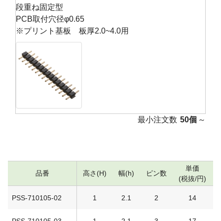
段重ね固定型
PCB取付穴径φ0.65
※プリント基板 板厚2.0~4.0用
最小注文数
50個
～
単価
品番
高さ(H)
幅(h)
ピン数
(税抜/円)
PSS-710105-02
1
2.1
2
14
PSS-710105-03
1
2.1
3
17