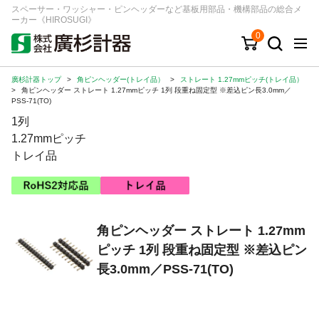
スペーサー・ワッシャー・ピンヘッダーなど基板用部品・機構部品の総合メ
ーカー《HIROSUGI》
0
廣杉計器トップ
>
角ピンヘッダー(トレイ品）
>
ストレート 1.27mmピッチ(トレイ品）
キーワード
品番/シリーズ
商品カテゴリから探す
>
角ピンヘッダー ストレート 1.27mmピッチ 1列 段重ね固定型 ※差込ピン長3.0mm／
PSS-71(TO)
1列
ジャンルから探す
1.27mmピッチ
トレイ品
シリーズから探す
ログイン
角ピンヘッダー ストレート 1.27mm
注文・見積りについて
ピッチ 1列 段重ね固定型 ※差込ピン
ご利用ガイド
長3.0mm／PSS-71(TO)
お問い合わせ窓口
会社情報