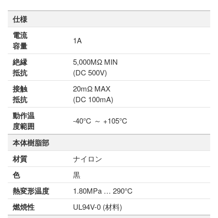
仕様
電流
1A
容量
絶縁
5,000MΩ MIN
抵抗
(DC 500V)
接触
20mΩ MAX
抵抗
(DC 100mA)
動作温
-40℃ ～ +105℃
度範囲
本体樹脂部
材質
ナイロン
色
黒
熱変形温度
1.80MPa … 290℃
燃焼性
UL94V-0 (材料)