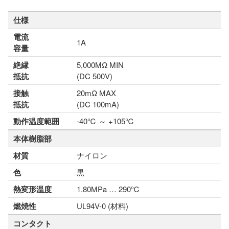
仕様
電流
1A
容量
絶縁
5,000MΩ MIN
抵抗
(DC 500V)
接触
20mΩ MAX
抵抗
(DC 100mA)
動作温度範囲
-40℃ ～ +105℃
本体樹脂部
材質
ナイロン
色
黒
熱変形温度
1.80MPa … 290℃
燃焼性
UL94V-0 (材料)
コンタクト