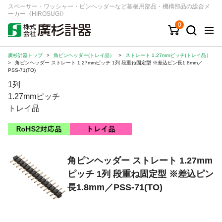
スペーサー・ワッシャー・ピンヘッダーなど基板用部品・機構部品の総合メ
ーカー《HIROSUGI》
0
廣杉計器トップ
>
角ピンヘッダー(トレイ品）
>
ストレート 1.27mmピッチ(トレイ品）
キーワード
品番/シリーズ
商品カテゴリから探す
>
角ピンヘッダー ストレート 1.27mmピッチ 1列 段重ね固定型 ※差込ピン長1.8mm／
PSS-71(TO)
1列
ジャンルから探す
1.27mmピッチ
トレイ品
シリーズから探す
ログイン
角ピンヘッダー ストレート 1.27mm
注文・見積りについて
ピッチ 1列 段重ね固定型 ※差込ピン
ご利用ガイド
長1.8mm／PSS-71(TO)
お問い合わせ窓口
会社情報