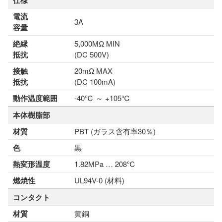
仕様
電流
3A
容量
絶縁
5,000MΩ MIN
抵抗
(DC 500V)
接触
20mΩ MAX
抵抗
(DC 100mA)
動作温度範囲
-40℃ ～ +105℃
本体樹脂部
材質
PBT (ガラス含有率30％)
色
黒
熱変形温度
1.82MPa … 208℃
燃焼性
UL94V-0 (材料)
コンタクト
材質
黄銅