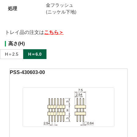
金フラッシュ
処理
(ニッケル下地)
トレイ品の注文は
こちら＞
高さ(H)
H＝2.5
H＝6.0
PSS-430603-00