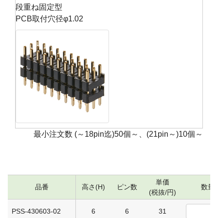
段重ね固定型
PCB取付穴径φ1.02
最小注文数 (～18pin迄)50個～、(21pin～)10個～
単価
品番
高さ(H)
ピン数
数量
(税抜/円)
PSS-430603-02
6
6
31