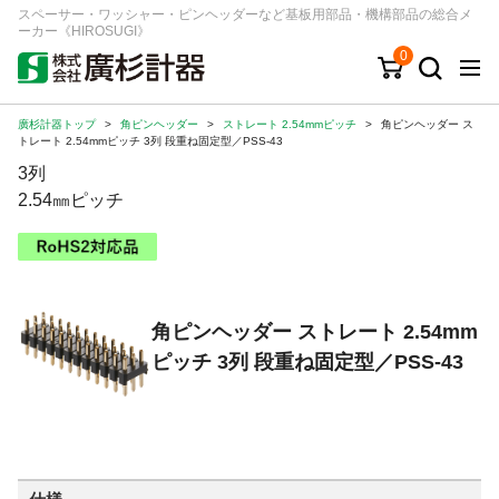
スペーサー・ワッシャー・ピンヘッダーなど基板用部品・機構部品の総合メ
ーカー《HIROSUGI》
0
廣杉計器トップ
>
角ピンヘッダー
>
ストレート 2.54mmピッチ
>
角ピンヘッダー ス
キーワード
品番/シリーズ
商品カテゴリから探す
トレート 2.54mmピッチ 3列 段重ね固定型／PSS-43
3列
ジャンルから探す
2.54㎜ピッチ
シリーズから探す
角ピンヘッダー ストレート 2.54mm
ログイン
ピッチ 3列 段重ね固定型／PSS-43
注文・見積りについて
ご利用ガイド
お問い合わせ窓口
会社情報