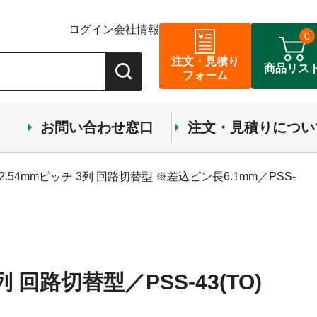
ログイン
会社情報
0
注文・見積り
商品リス
フォーム
お問い合わせ窓口
注文・見積りについ
.54mmピッチ 3列 回路切替型 ※差込ピン長6.1mm／PSS-
回路切替型／PSS-43(TO)