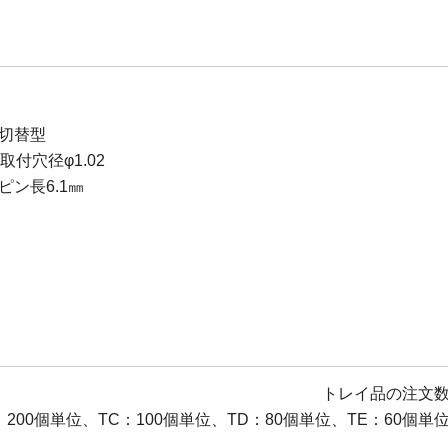
切替型
B取付穴径φ1.02
ピン長6.1㎜
トレイ品の注文
：200個単位、TC：100個単位、TD：80個単位、TE：60個単