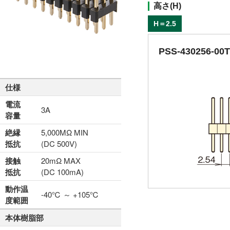
高さ(H)
H＝2.5
PSS-430256-00
仕様
電流
3A
容量
絶縁
5,000MΩ MIN
抵抗
(DC 500V)
接触
20mΩ MAX
抵抗
(DC 100mA)
動作温
-40℃ ～ +105℃
度範囲
本体樹脂部