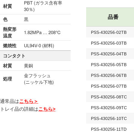
PBT (ガラス含有率
材質
30％)
品番
色
黒
熱変形
1.82MPa … 208℃
PSS-430256-02TB
温度
PSS-430256-03TB
燃焼性
UL94V-0 (材料)
PSS-430256-04TB
コンタクト
材質
黄銅
PSS-430256-05TB
金フラッシュ
PSS-430256-06TB
処理
(ニッケル下地)
PSS-430256-07TB
PSS-430256-08TC
通常品は
こちら＞
PSS-430256-09TC
トレイ品の詳細は
こちら>
PSS-430256-10TC
PSS-430256-11TD