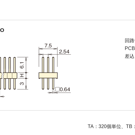
TO
回路
PC
差込
TA：320個単位、TB