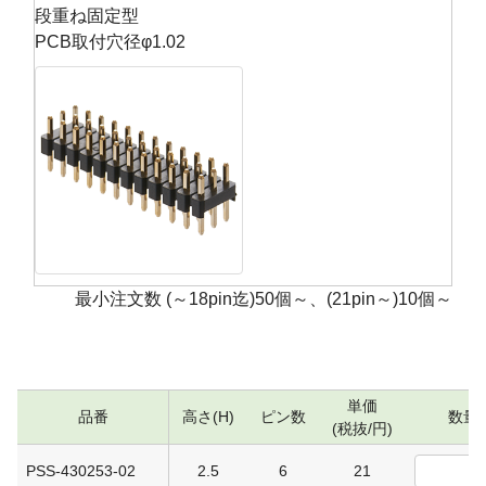
段重ね固定型
PCB取付穴径φ1.02
最小注文数 (～18pin迄)50個～、(21pin～)10個～
単価
品番
高さ(H)
ピン数
数量
(税抜/円)
PSS-430253-02
2.5
6
21