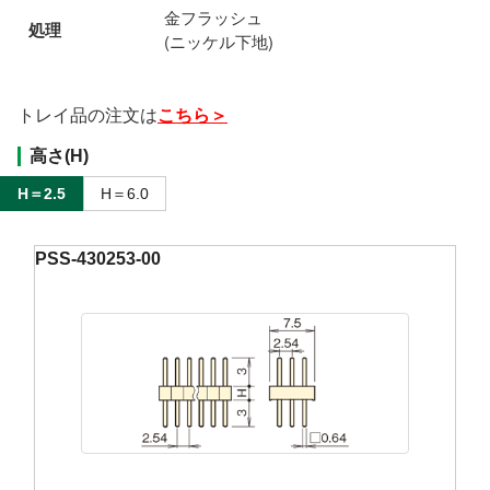
金フラッシュ
処理
(ニッケル下地)
トレイ品の注文は
こちら＞
高さ(H)
H＝2.5
H＝6.0
PSS-430253-00