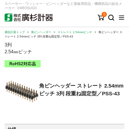
スペーサー・ワッシャー・ピンヘッダーなど基板用部品・機構部品の総合メ
ーカー《HIROSUGI》
0
廣杉計器トップ
>
角ピンヘッダー
>
ストレート 2.54mmピッチ
>
角ピンヘッダー ス
キーワード
品番/シリーズ
商品カテゴリから探す
トレート 2.54mmピッチ 3列 段重ね固定型／PSS-43
3列
ジャンルから探す
2.54㎜ピッチ
シリーズから探す
角ピンヘッダー ストレート 2.54mm
ログイン
ピッチ 3列 段重ね固定型／PSS-43
注文・見積りについて
ご利用ガイド
お問い合わせ窓口
会社情報