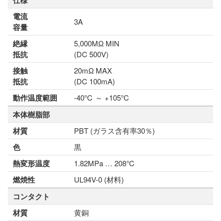
仕様
電流
3A
容量
絶縁
5,000MΩ MIN
抵抗
(DC 500V)
接触
20mΩ MAX
抵抗
(DC 100mA)
動作温度範囲
-40℃ ～ +105℃
本体樹脂部
材質
PBT (ガラス含有率30％)
色
黒
熱変形温度
1.82MPa … 208℃
燃焼性
UL94V-0 (材料)
コンタクト
材質
黄銅