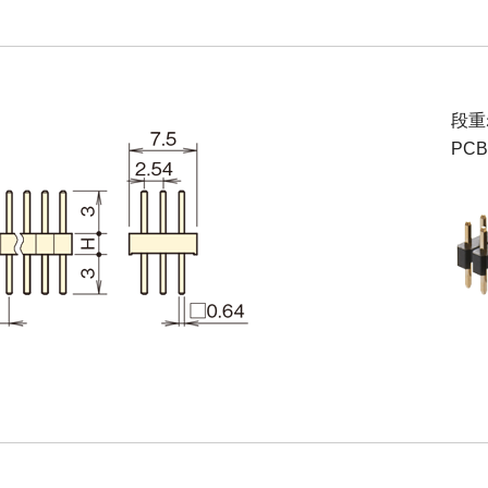
段重
PC