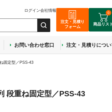
ログイン
会社情報
0
注文・見積り
商品リス
フォーム
お問い合わせ窓口
注文・見積りについ
ね固定型／PSS-43
列 段重ね固定型／PSS-43