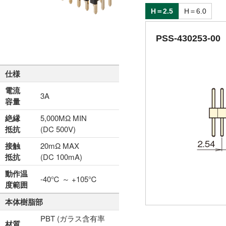
H＝2.5
H＝6.0
PSS-430253-00
仕様
電流
3A
容量
絶縁
5,000MΩ MIN
抵抗
(DC 500V)
接触
20mΩ MAX
抵抗
(DC 100mA)
動作温
-40℃ ～ +105℃
度範囲
本体樹脂部
PBT (ガラス含有率
材質