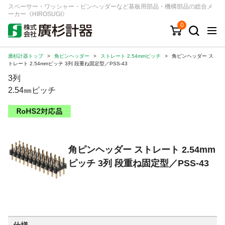
スペーサー・ワッシャー・ピンヘッダーなど基板用部品・機構部品の総合メ
ーカー《HIROSUGI》
0
廣杉計器トップ
>
角ピンヘッダー
>
ストレート 2.54mmピッチ
>
角ピンヘッダー ス
キーワード
品番/シリーズ
商品カテゴリから探す
トレート 2.54mmピッチ 3列 段重ね固定型／PSS-43
3列
ジャンルから探す
2.54㎜ピッチ
シリーズから探す
角ピンヘッダー ストレート 2.54mm
ログイン
ピッチ 3列 段重ね固定型／PSS-43
注文・見積りについて
ご利用ガイド
お問い合わせ窓口
会社情報