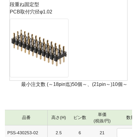
段重ね固定型
PCB取付穴径φ1.02
最小注文数 (～18pin迄)50個～、(21pin～)10個～
単価
品番
高さ(H)
ピン数
数量
(税抜/円)
PSS-430253-02
2.5
6
21