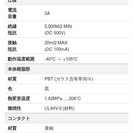
仕様
電流
3A
容量
絶縁
5,000MΩ MIN
抵抗
(DC 500V)
接触
20mΩ MAX
抵抗
(DC 100mA)
動作温度範囲
-40℃ ～ +105℃
本体樹脂部
材質
PBT (ガラス含有率30％)
色
黒
熱変形温度
1.82MPa … 208℃
燃焼性
UL94V-0 (材料)
コンタクト
材質
黄銅