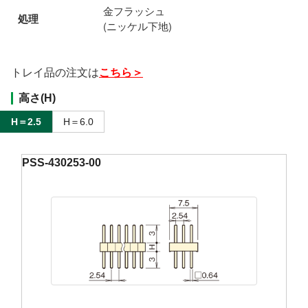
金フラッシュ
処理
(ニッケル下地)
トレイ品の注文は
こちら＞
高さ(H)
H＝2.5
H＝6.0
PSS-430253-00