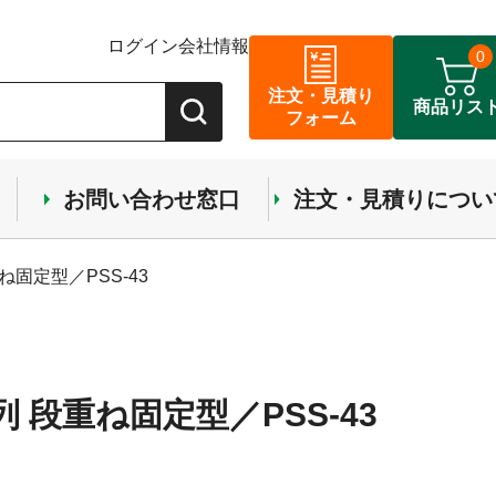
ログイン
会社情報
0
注文・見積り
商品リス
フォーム
お問い合わせ窓口
注文・見積りについ
ね固定型／PSS-43
列 段重ね固定型／PSS-43