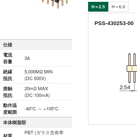
H＝2.5
H＝6.0
PSS-430253-00
仕様
電流
3A
容量
絶縁
5,000MΩ MIN
抵抗
(DC 500V)
接触
20mΩ MAX
抵抗
(DC 100mA)
動作温
-40℃ ～ +105℃
度範囲
本体樹脂部
PBT (ガラス含有率
材質