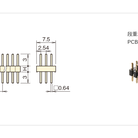
段重
PC