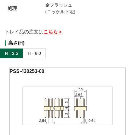
金フラッシュ
処理
(ニッケル下地)
トレイ品の注文は
こちら＞
高さ(H)
H＝2.5
H＝6.0
PSS-430253-00