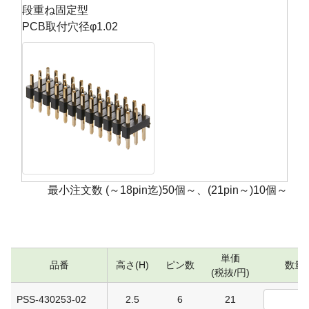
段重ね固定型
PCB取付穴径φ1.02
最小注文数 (～18pin迄)50個～、(21pin～)10個～
単価
品番
高さ(H)
ピン数
数量
(税抜/円)
PSS-430253-02
2.5
6
21