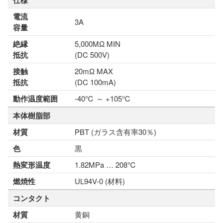
仕様
電流
3A
容量
絶縁
5,000MΩ MIN
抵抗
(DC 500V)
接触
20mΩ MAX
抵抗
(DC 100mA)
動作温度範囲
-40℃ ～ +105℃
本体樹脂部
材質
PBT (ガラス含有率30％)
色
黒
熱変形温度
1.82MPa … 208℃
燃焼性
UL94V-0 (材料)
コンタクト
材質
黄銅