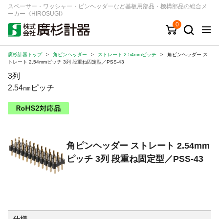
スペーサー・ワッシャー・ピンヘッダーなど基板用部品・機構部品の総合メ
ーカー《HIROSUGI》
0
廣杉計器トップ
>
角ピンヘッダー
>
ストレート 2.54mmピッチ
>
角ピンヘッダー ス
キーワード
品番/シリーズ
商品カテゴリから探す
トレート 2.54mmピッチ 3列 段重ね固定型／PSS-43
3列
ジャンルから探す
2.54㎜ピッチ
シリーズから探す
角ピンヘッダー ストレート 2.54mm
ログイン
ピッチ 3列 段重ね固定型／PSS-43
注文・見積りについて
ご利用ガイド
お問い合わせ窓口
会社情報