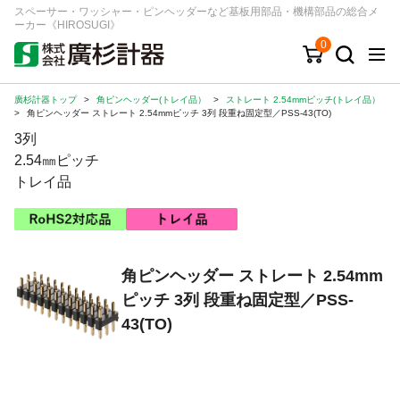
スペーサー・ワッシャー・ピンヘッダーなど基板用部品・機構部品の総合メ
ーカー《HIROSUGI》
0
廣杉計器トップ
>
角ピンヘッダー(トレイ品）
>
ストレート 2.54mmピッチ(トレイ品）
キーワード
品番/シリーズ
商品カテゴリから探す
>
角ピンヘッダー ストレート 2.54mmピッチ 3列 段重ね固定型／PSS-43(TO)
3列
ジャンルから探す
2.54㎜ピッチ
トレイ品
シリーズから探す
ログイン
角ピンヘッダー ストレート 2.54mm
ピッチ 3列 段重ね固定型／PSS-
注文・見積りについて
43(TO)
ご利用ガイド
お問い合わせ窓口
会社情報