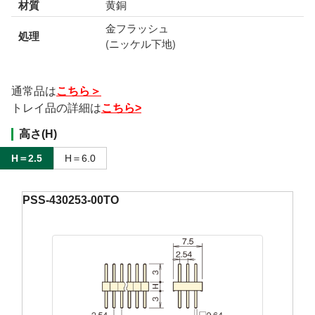
材質
黄銅
金フラッシュ
処理
(ニッケル下地)
通常品は
こちら＞
トレイ品の詳細は
こちら>
高さ(H)
H＝2.5
H＝6.0
PSS-430253-00TO