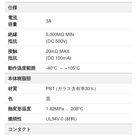
仕様
電流
3A
容量
絶縁
5,000MΩ MIN
抵抗
(DC 500V)
接触
20mΩ MAX
抵抗
(DC 100mA)
動作温度範囲
-40℃ ～ +105℃
本体樹脂部
材質
PBT (ガラス含有率30％)
色
黒
熱変形温度
1.82MPa … 208℃
燃焼性
UL94V-0 (材料)
コンタクト