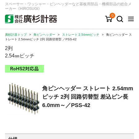
スペーサー・ワッシャー・ピンヘッダーなど基板用部品・機構部品の総合メ
ーカー《HIROSUGI》
0
廣杉計器トップ
>
角ピンヘッダー
>
ストレート 2.54mmピッチ
>
角ピンヘッダー ス
キーワード
品番/シリーズ
商品カテゴリから探す
トレート 2.54mmピッチ 2列 回路切替型 ／PSS-42
2列
ジャンルから探す
2.54㎜ピッチ
シリーズから探す
角ピンヘッダー ストレート 2.54mm
ログイン
ピッチ 2列 回路切替型 差込ピン長
注文・見積りについて
6.0mm～／PSS-42
ご利用ガイド
お問い合わせ窓口
会社情報