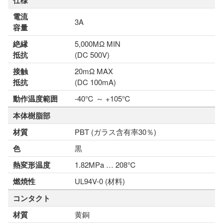
仕様
電流
3A
容量
絶縁
5,000MΩ MIN
抵抗
(DC 500V)
接触
20mΩ MAX
抵抗
(DC 100mA)
動作温度範囲
-40℃ ～ +105℃
本体樹脂部
材質
PBT (ガラス含有率30％)
色
黒
熱変形温度
1.82MPa … 208℃
燃焼性
UL94V-0 (材料)
コンタクト
材質
黄銅